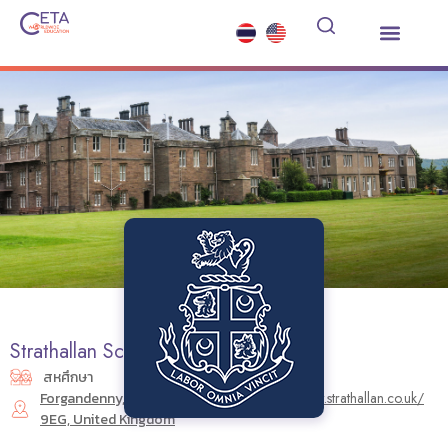
เรียนต่อมัธยมต่างประเทศ
ซัมเมอร์คอร์ส
บริการอื่นๆ
ข่าวสารและกิจกรรม
Strathallan School
สหศึกษา
Forgandenny, Perth PH2
https://www.strathallan.co.uk/
9EG, United Kingdom