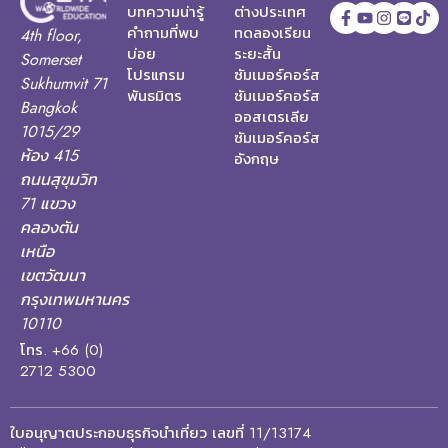
บทความน่ารู้
ต่างประเทศ
คำถามที่พบ
ทดลองเรียน
4th floor,
บ่อย
ระยะสั้น
Somerset
โปรแกรม
ซัมเมอร์คอร์ส
Sukhumvit 71
พันธมิตร
ซัมเมอร์คอร์ส
Bangkok
ออสเตรเลีย
1015/29
ซัมเมอร์คอร์ส
ห้อง 415
อังกฤษ
ถนนสุขุมวิท
71 แขวง
คลองตัน
เหนือ
เขตวัฒนา
กรุงเทพมหานคร
10110
โทร. +66 (0)
2712 5300
ใบอนุญาตประกอบธุรกิจนำเที่ยว เลขที่ 11/13174