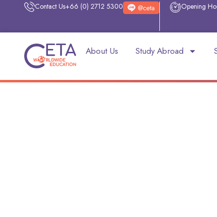
Contact Us
+66 (0) 2712 5300
Opening Ho
About Us
Study Abroad