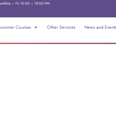
urs
Mon – Fri 10.00 – 19.00
PM
Summer Courses
Other Services
News and Event