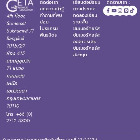
ติดต่อเรา
เรียนต่อมัธยม
ติดตามเรา :
บทความน่ารู้
ต่างประเทศ
คำถามที่พบ
ทดลองเรียน
4th floor,
บ่อย
ระยะสั้น
Somerset
โปรแกรม
ซัมเมอร์คอร์ส
Sukhumvit 71
พันธมิตร
ซัมเมอร์คอร์ส
Bangkok
ออสเตรเลีย
1015/29
ซัมเมอร์คอร์ส
ห้อง 415
อังกฤษ
ถนนสุขุมวิท
71 แขวง
คลองตัน
เหนือ
เขตวัฒนา
กรุงเทพมหานคร
10110
โทร. +66 (0)
2712 5300