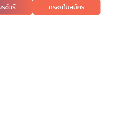
รชัวร์
กรอกใบสมัคร