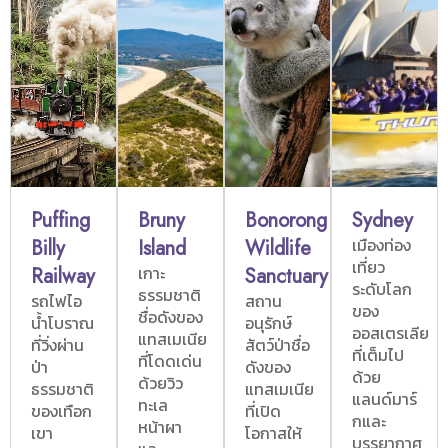
Puffing
Bruny
Bonorong
Sydney
Billy
Island
Wildlife
เมืองท่อง
เที่ยว
Railway
เกาะ
Sanctuary
ระดับโลก
ธรรมชาติ
รถไฟไอ
สถาน
ของ
ชื่อดังของ
น้ำโบราณ
อนุรักษ์
ออสเตรเลีย
แทสเมเนีย
ที่วิ่งผ่าน
สัตว์ป่าชื่อ
ที่เต็มไป
ที่โดดเด่น
ป่า
ดังของ
ด้วย
ด้วยวิว
ธรรมชาติ
แทสเมเนีย
แลนด์มาร์
ทะเล
ของเทือก
ที่เปิด
กและ
หน้าผา
เขา
โอกาสให้
บรรยากาศ