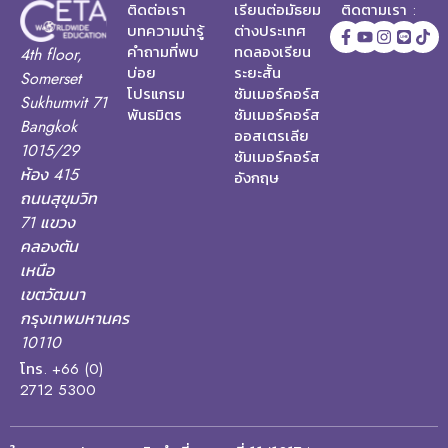
ติดต่อเรา
เรียนต่อมัธยม
ติดตามเรา :
บทความน่ารู้
ต่างประเทศ
คำถามที่พบ
ทดลองเรียน
4th floor,
บ่อย
ระยะสั้น
Somerset
โปรแกรม
ซัมเมอร์คอร์ส
Sukhumvit 71
พันธมิตร
ซัมเมอร์คอร์ส
Bangkok
ออสเตรเลีย
1015/29
ซัมเมอร์คอร์ส
ห้อง 415
อังกฤษ
ถนนสุขุมวิท
71 แขวง
คลองตัน
เหนือ
เขตวัฒนา
กรุงเทพมหานคร
10110
โทร. +66 (0)
2712 5300