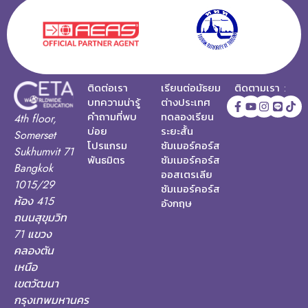
ติดต่อเรา
เรียนต่อมัธยม
ติดตามเรา :
บทความน่ารู้
ต่างประเทศ
คำถามที่พบ
ทดลองเรียน
4th floor,
บ่อย
ระยะสั้น
Somerset
โปรแกรม
ซัมเมอร์คอร์ส
Sukhumvit 71
พันธมิตร
ซัมเมอร์คอร์ส
Bangkok
ออสเตรเลีย
1015/29
ซัมเมอร์คอร์ส
ห้อง 415
อังกฤษ
ถนนสุขุมวิท
71 แขวง
คลองตัน
เหนือ
เขตวัฒนา
กรุงเทพมหานคร