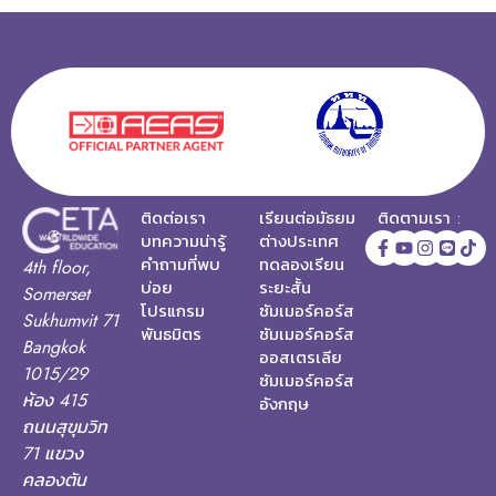
ติดต่อเรา
เรียนต่อมัธยม
ติดตามเรา :
บทความน่ารู้
ต่างประเทศ
คำถามที่พบ
ทดลองเรียน
4th floor,
บ่อย
ระยะสั้น
Somerset
โปรแกรม
ซัมเมอร์คอร์ส
Sukhumvit 71
พันธมิตร
ซัมเมอร์คอร์ส
Bangkok
ออสเตรเลีย
1015/29
ซัมเมอร์คอร์ส
ห้อง 415
อังกฤษ
ถนนสุขุมวิท
71 แขวง
คลองตัน