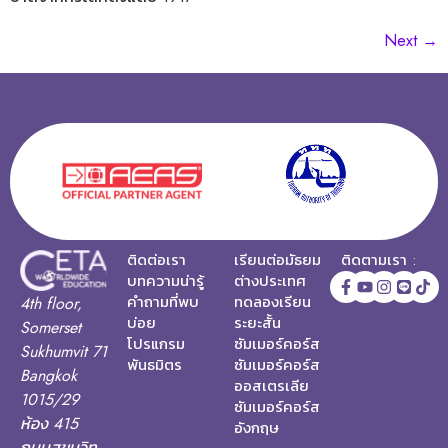
Next
→
ติดต่อเรา
เรียนต่อมัธยม
ติดตามเรา :
บทความน่ารู้
ต่างประเทศ
คำถามที่พบ
ทดลองเรียน
4th floor,
บ่อย
ระยะสั้น
Somerset
โปรแกรม
ซัมเมอร์คอร์ส
Sukhumvit 71
พันธมิตร
ซัมเมอร์คอร์ส
Bangkok
ออสเตรเลีย
1015/29
ซัมเมอร์คอร์ส
ห้อง 415
อังกฤษ
ถนนสุขุมวิท