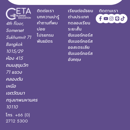
ติดต่อเรา
เรียนต่อมัธยม
ติดตามเรา :
บทความน่ารู้
ต่างประเทศ
คำถามที่พบ
ทดลองเรียน
4th floor,
บ่อย
ระยะสั้น
Somerset
โปรแกรม
ซัมเมอร์คอร์ส
Sukhumvit 71
พันธมิตร
ซัมเมอร์คอร์ส
Bangkok
ออสเตรเลีย
1015/29
ซัมเมอร์คอร์ส
ห้อง 415
อังกฤษ
ถนนสุขุมวิท
71 แขวง
คลองตัน
เหนือ
เขตวัฒนา
กรุงเทพมหานคร
10110
โทร. +66 (0)
2712 5300