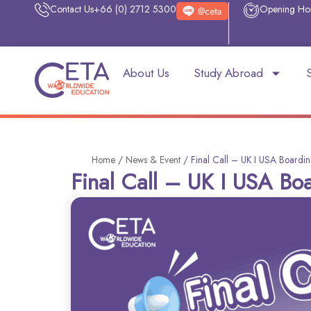
Contact Us
+66 (0) 2712 5300
Opening Ho
About Us
Study Abroad
Home
/
News & Event
/
Final Call – UK I USA Boardi
Final Call – UK I USA Bo