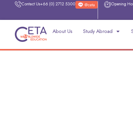
Contact Us
+66 (0) 2712 5300
Opening Ho
About Us
Study Abroad