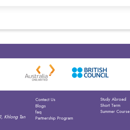
Study Abroad
Contact Us
Short Term
Blogs
Summer Course
faq
1, Khlong Tan
Partnership Program