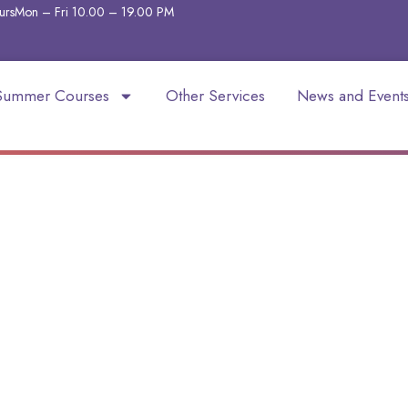
urs
Mon – Fri 10.00 – 19.00
PM
Summer Courses
Other Services
News and Event