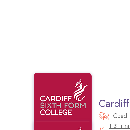
Cardif
Coed
1-3 Trin