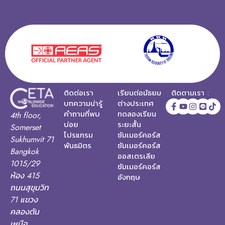
ติดต่อเรา
เรียนต่อมัธยม
ติดตามเรา :
บทความน่ารู้
ต่างประเทศ
คำถามที่พบ
ทดลองเรียน
4th floor,
บ่อย
ระยะสั้น
Somerset
โปรแกรม
ซัมเมอร์คอร์ส
Sukhumvit 71
พันธมิตร
ซัมเมอร์คอร์ส
Bangkok
ออสเตรเลีย
1015/29
ซัมเมอร์คอร์ส
ห้อง 415
อังกฤษ
ถนนสุขุมวิท
71 แขวง
คลองตัน
เหนือ