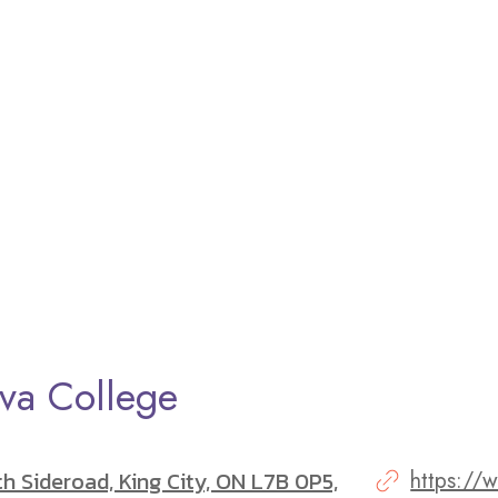
ova College
h Sideroad, King City, ON L7B 0P5,
https://