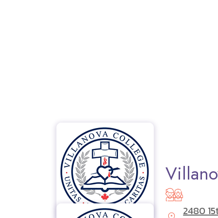
Villan
2480 15t