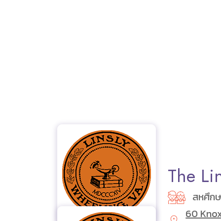
The Li
สหศึก
60 Knox