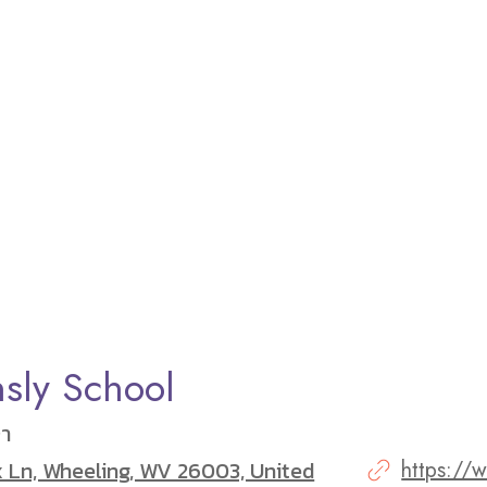
nsly School
ษา
 Ln, Wheeling, WV 26003, United
https://w