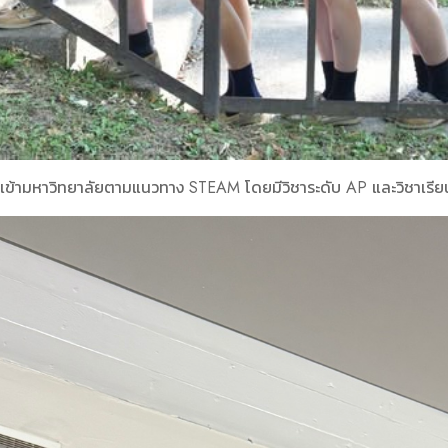
อเข้ามหาวิทยาลัยตามแนวทาง STEAM โดยมีวิชาระดับ AP และวิชาเรียนข