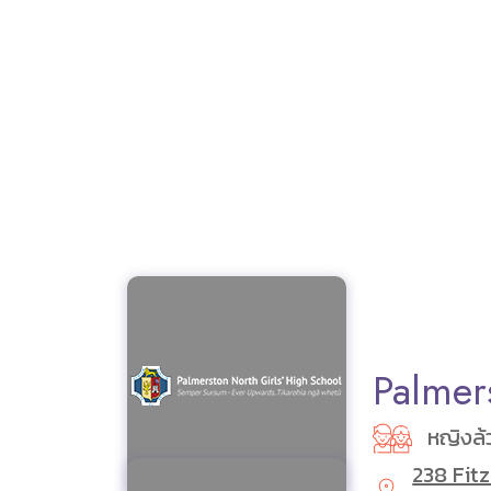
Palmer
หญิงล้
238 Fit