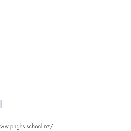
l
www.pnghs.school.nz/