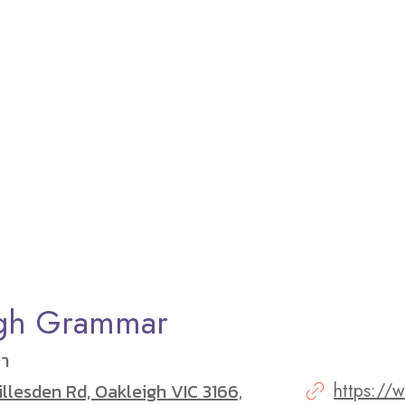
igh Grammar
ษา
llesden Rd, Oakleigh VIC 3166,
https://