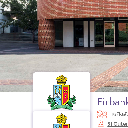
Firban
หญิงล้
51 Outer