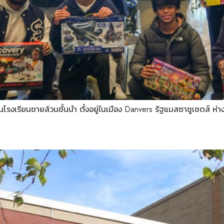
 เป็นโรงเรียนชายล้วนชั้นนำ ตั้งอยู่ในเมือง Danvers รัฐแมสซาชูเซตส์