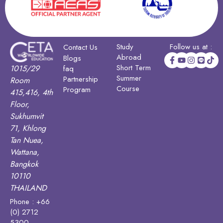
Study
Follow us at :
Contact Us
Abroad
Blogs
Short Term
1015/29
faq
Summer
Partnership
Room
Course
Program
415,416, 4th
Floor,
Sukhumvit
71, Khlong
Tan Nuea,
Wattana,
Bangkok
10110
THAILAND
Phone : +66
(0) 2712
5300