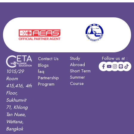
Study
Follow us at :
Contact Us
Abroad
Blogs
Short Term
1015/29
faq
Summer
Partnership
Room
Course
Program
415,416, 4th
Floor,
Sukhumvit
71, Khlong
Tan Nuea,
Wattana,
Bangkok