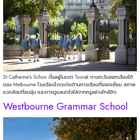
St Catherine’s Schoo ตั้งอยู่ในเขต Toorak ทางตะวันออกเฉียงใต้
ของ Melbourne โรงเรียนโดดเด่นด้านการเรียนที่ยอดเยี่ยม สภาพ
แวดล้อมที่อบอุ่น และการดูแลเอาใจใส่จากครูอย่างใกล้ชิด
Westbourne Grammar School