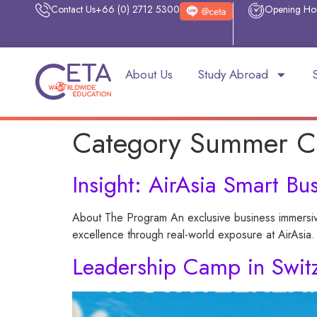
Contact Us
+66 (0) 2712 5300
Opening Ho
About Us
Study Abroad
Category Summer C
Insight: AirAsia Smart Bu
About The Program An exclusive business immersiv
excellence through real-world exposure at AirAsia.
Leadership Camp in Swit