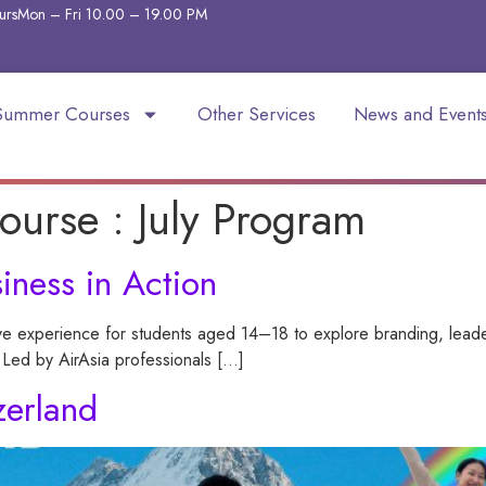
urs
Mon – Fri 10.00 – 19.00
PM
Summer Courses
Other Services
News and Event
ourse :
July Program
siness in Action
e experience for students aged 14–18 to explore branding, leade
 Led by AirAsia professionals […]
zerland