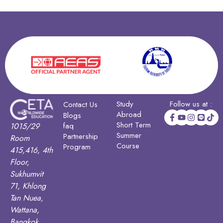
Study
Follow us at :
Contact Us
Abroad
Blogs
Short Term
1015/29
faq
Summer
Partnership
Room
Course
Program
415,416, 4th
Floor,
Sukhumvit
71, Khlong
Tan Nuea,
Wattana,
Bangkok