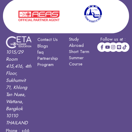
Study
Follow us at :
Contact Us
Abroad
Blogs
Short Term
1015/29
faq
Summer
Partnership
Room
Course
Program
415,416, 4th
Floor,
Sukhumvit
71, Khlong
Tan Nuea,
Wattana,
Bangkok
10110
THAILAND
Phone : +66