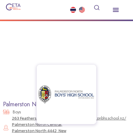
Study Abroad
Summer Courses
Other Services
News and Events
Palmerston North Boys’ High School
Boys
263 Featherston Street,
https://www.pnbhs.school.nz/
Palmerston North Central,
Palmerston North 4442, New