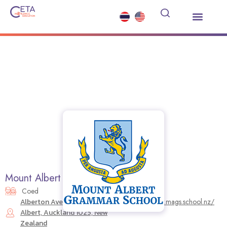
Study Abroad
Summer Courses
Other Services
News and Events
Mount Albert Grammar School
Coed
Alberton Avenue, Mount
https://www.mags.school.nz/
Albert, Auckland 1025, New
Zealand