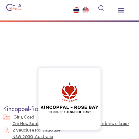
Study Abroad
Summer Courses
Other Services
News and Events
Kincoppal-Rose Bay School
Girls
,
Coed
Cnr New South Head Road &,
https://www.krb.nsw.edu.au/
2 Vaucluse Rd, Vaucluse
NSW 2030, Australia