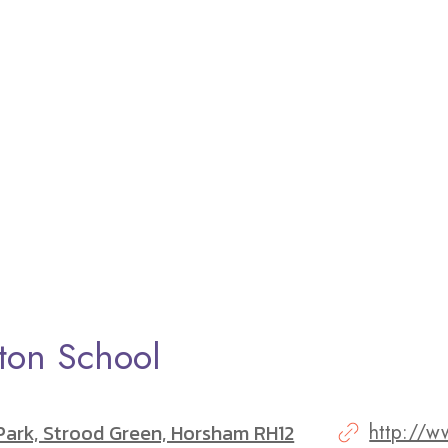
gton School
Park, Strood Green, Horsham RH12
http://w