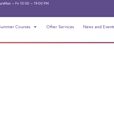
urs
Mon – Fri 10.00 – 19.00
PM
Summer Courses
Other Services
News and Event