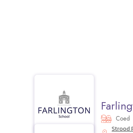
Farlin
Coed
Strood 