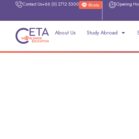
Contact Us
+66 (0) 2712 5300
Opening Ho
About Us
Study Abroad