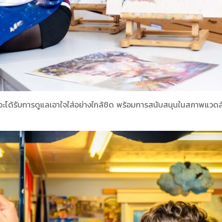
m จะได้รับการดูแลเอาใจใส่อย่างใกล้ชิด พร้อมการสนับสนุนในสภาพแวดล