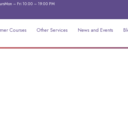
urs
Mon – Fri 10.00 – 19.00
PM
mer Courses
Other Services
News and Events
Bl