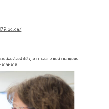
sd79.bc.ca/
รายล้อมด้วยป่าไม้ ภูเขา ทะเลสาบ แม่น้ำ และชุมชน
ี่หลากหลาย