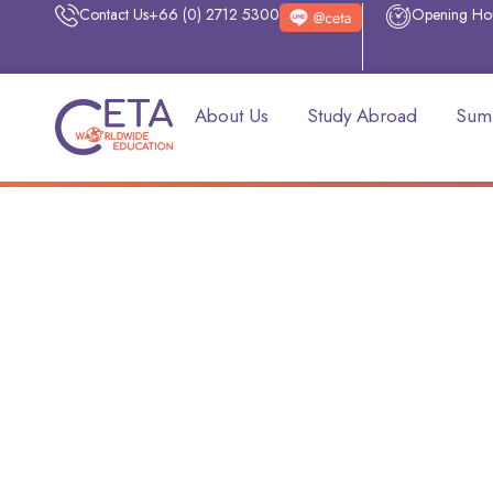
Contact Us
+66 (0) 2712 5300
Opening Ho
About Us
Study Abroad
Sum