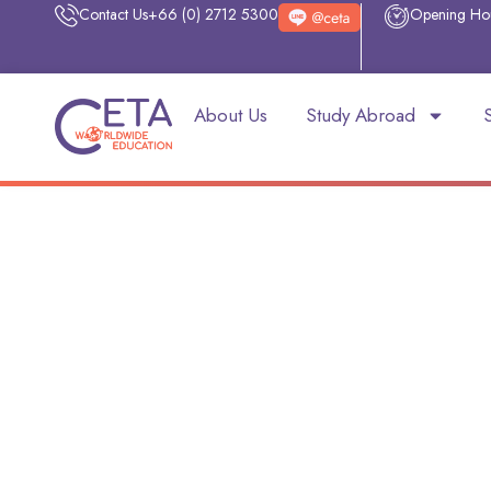
Contact Us
+66 (0) 2712 5300
Opening Ho
About Us
Study Abroad