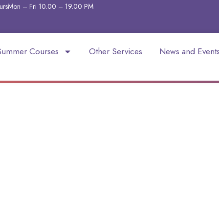
urs
Mon – Fri 10.00 – 19.00
PM
Summer Courses
Other Services
News and Event