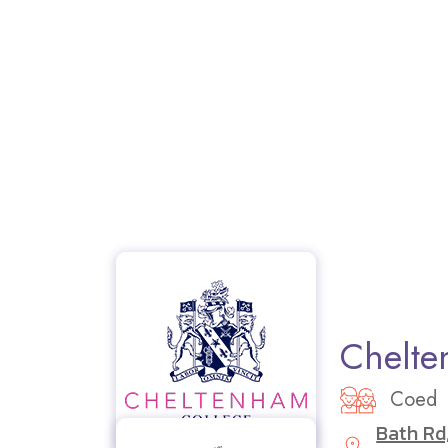
Chelte
Coed
Bath Rd