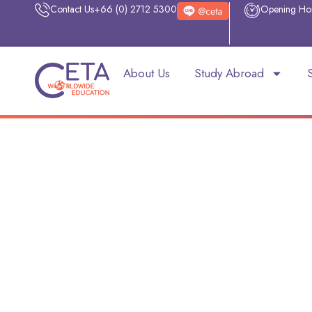
Contact Us
+66 (0) 2712 5300
Opening Ho
About Us
Study Abroad