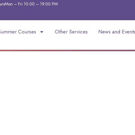
urs
Mon – Fri 10.00 – 19.00
PM
Summer Courses
Other Services
News and Event