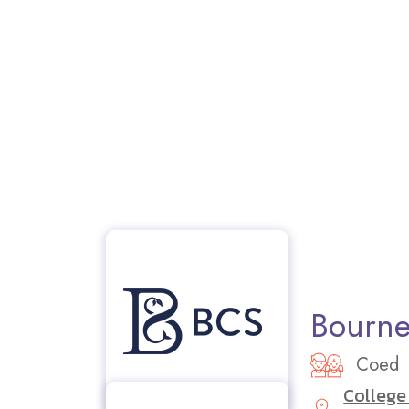
Bourne
Coed
College