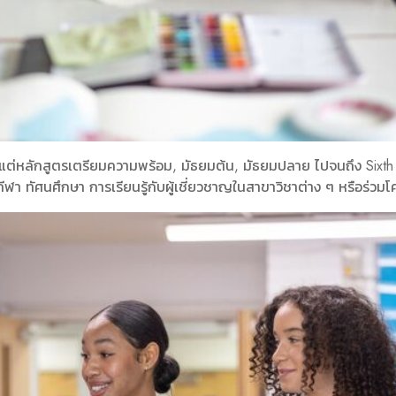
ต่หลักสูตรเตรียมความพร้อม, มัธยมต้น, มัธยมปลาย ไปจนถึง Sixth For
ีฬา ทัศนศึกษา การเรียนรู้กับผู้เชี่ยวชาญในสาขาวิชาต่าง ๆ หรือร่วม