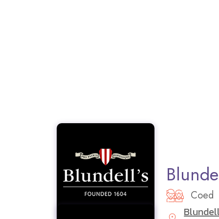
Blundel
Coed
Blundell