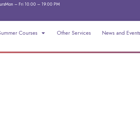
urs
Mon – Fri 10.00 – 19.00
PM
Summer Courses
Other Services
News and Event