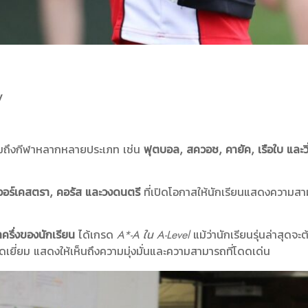
y
มถึงกีฬาหลากหลายประเภท เช่น
ฟุตบอล, สควอช, คายัค, เรือใบ และวิ
ออร์เคสตรา, คอรัส และวงดนตรี
ที่เปิดโอกาสให้นักเรียนแสดงความ
ครึ่งของนักเรียน
ได้เกรด
A*-A ใน A-Level
แม้ว่านักเรียนรุ่นล่าสุด
เยี่ยม แสดงให้เห็นถึงความมุ่งมั่นและความสามารถที่โดดเด่น