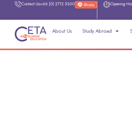
Contact Us
+66 (0) 2712 5300
Opening Ho
About Us
Study Abroad