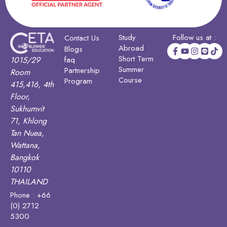
Study
Follow us at :
Contact Us
Abroad
Blogs
Short Term
1015/29
faq
Summer
Partnership
Room
Course
Program
415,416, 4th
Floor,
Sukhumvit
71, Khlong
Tan Nuea,
Wattana,
Bangkok
10110
THAILAND
Phone : +66
(0) 2712
5300