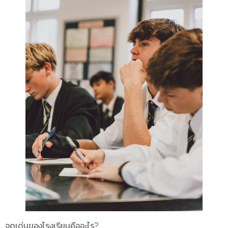
จุดเด่นของโรงเรียนคืออะไร?