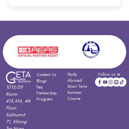
Study
Follow us at :
Contact Us
Abroad
Blogs
Short Term
1015/29
faq
Summer
Partnership
Room
Course
Program
415,416, 4th
Floor,
Sukhumvit
71, Khlong
Tan Nuea,