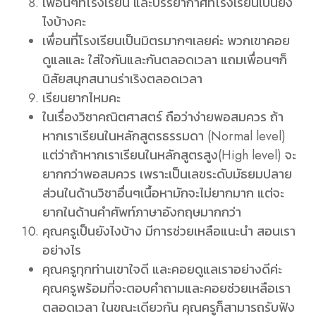
เพื่อนๆที่โรงเรียน และบรรยากาศที่โรงเรียนเป็นยัง
ไงบ้างคะ
เพื่อนที่โรงเรียนเป็นมิตรมากๆเลยค่ะ พวกเขาคอย
ดูแลและ ใส่ใจกันและกันตลอดเวลา แถมเพื่อนๆก็
นิสัยสนุกสนานร่าเริงตลอดเวลา
เรียนยากไหมคะ
ในเรื่องวิชาคณิตศาสตร์ ถือว่าง่ายพอสมควร ถ้า
หากเราเรียนในหลักสูตรธรรมดา (Normal level)
แต่ว่าถ้าหากเราเรียนในหลักสูตรสูง(High level) จะ
ยากกว่าพอสมควร เพราะเป็นเลขระดับมัธยมปลาย
ส่วนในด้านวิชาอื่นๆเนื้อหามักจะไม่ยากมาก แต่จะ
ยากในด้านคำศัพท์ภาษาอังกฤษมากกว่า
คุณครูเป็นยังไงบ้าง มีการช่วยเหลือแนะนำ สอนเรา
อย่างไร
คุณครูทุกท่านเขาใจดี และคอยดูแลเราอย่างดีค่ะ
คุณครูพร้อมที่จะตอบคำถามและคอยช่วยเหลือเรา
ตลอดเวลา ในขณะเดียวกัน คุณครูก็สามารถรับฟัง