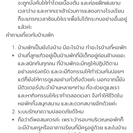
จะถูกบังคับให้ทำโดยเบื้องต้น และค่อยฝึกฝนยาม
เวลาว่าง และหากเราเข้าร่วมการแสดงทางโรงเรียน
ก็จะแทรกเวลาซ้อมให้เราเพื่อไม่ได้กระทบอย่างอื่นอยู่
แล้วค่ะ
คำถามเกี่ยวกับบ้านพัก
บ้านพักเป็นยังไงบ้าง มีอะไรบ้าง ทำอะไรบ้างที่หอพัก
บ้านที่ลูกแก้วอยู่เป็นบ้านพักที่มีเด็กอยู่ค่อนข้างเยอะ
และสนิทกันทุกคน ที่บ้านพักจะมีกฎให้ปฏิบัติตาม
อย่างเคร่งครัด และจะมีกิจกรรมให้ทำร่วมกันบ่อยๆ
แต่ก็ยังให้การดูแลอย่างทั่วถึงด้วยค่ะ นอกจากนี้ยัง
มีติวเตอร์ประจำบ้านหลายๆท่าน ที่จะช่วยดูแลเรา
และหากิจกรรมให้เราทำตลอดเวลา จึงทำให้ชีวิตใน
หอพักทั้งสนุกสนาน และสะดวกสบายอีกด้วยค่ะ
ระบบรักษาความปลอดภัยดีไหม
ถือว่าดีพอสมควรค่ะ เพราะว่ารอบๆบริเวณหอพักก็
จะมีบ้านครูหรืออาคารเรียนที่มีครูอยู่ด้วย และในบ้าน