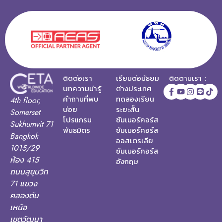
ติดต่อเรา
เรียนต่อมัธยม
ติดตามเรา :
บทความน่ารู้
ต่างประเทศ
คำถามที่พบ
ทดลองเรียน
4th floor,
บ่อย
ระยะสั้น
Somerset
โปรแกรม
ซัมเมอร์คอร์ส
Sukhumvit 71
พันธมิตร
ซัมเมอร์คอร์ส
Bangkok
ออสเตรเลีย
1015/29
ซัมเมอร์คอร์ส
ห้อง 415
อังกฤษ
ถนนสุขุมวิท
71 แขวง
คลองตัน
เหนือ
เขตวัฒนา