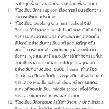
เราได้ทุกเรื่อง และสนิทกับเราเหมือนเพื่อนเลยค่ะ
ที่โรงเรียนมีการ support เรื่องการเรียน หรือความ
สามารถพิเศษอะไรมั้ยคะ
ที่โรงเรียน Geelong Grammar School จะมี
กิจกรรมให้ทำตลอดเวลาค่ะ โรงเรียนจะบังคับให้ทำ
กิจกรรมเสริมด้านดนตรี,กีฬาและภาษา ตลอดทั้ง
สัปดาห์ อย่างเช่นการเรียนเครื่องดนตรีทุกๆวัน
จันทร์, การซ้อมกีฬาและแข่งขันทุกสัปดาห์ในวัน
อังคาร, พุธ และเสาร์ และจะมีการให้ทำกิจกรรมที่น่า
สนใจซึ่งเราสามารถเลือกเองได้ทุกวันพฤหัสบดี
อย่างเช่นกีฬาปิงปอง, ยิงปืน, henna, ทำเครื่อง
ประดับ และปีนผาเป็นต้น และทุกๆปีทางโรงเรียนจะมี
การแสดง Middle School Show หรือการแสดง
ละครเวทีของนักเรียน middle school เพื่อใช้ทักษะ
การแสดงและการร้องเพลงอีกด้วยค่ะ
ที่โรงเรียนมีกิจกรรมอะไรให้ทำบ้างคะ / ปกติเข้าร่วม
กิจกรรมบ่อยมั้ย/(ถ้าบ่อย) น้องแบ่งเวลาหรือ