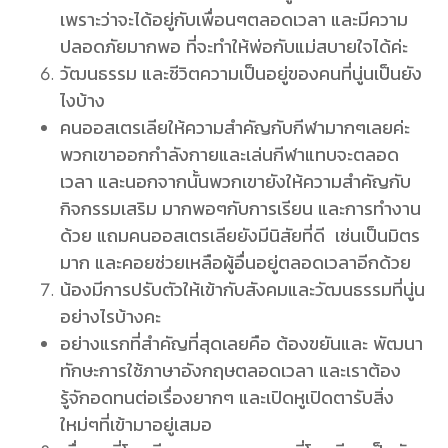
เพราะว่าจะได้อยู่กับเพื่อนๆตลอดเวลา และมีความ
ปลอดภัยมากพอ ที่จะทำให้พ่อกับแม่สบายใจได้ค่ะ
วัฒนธรรม และชีวิตความเป็นอยู่ของคนที่นู่นเป็นยัง
ไงบ้าง
คนออสเตรเลียให้ความสำคัญกับกีฬามากๆเลยค่ะ
พวกเขาออกกำลังกายและเล่นกีฬาแทบจะตลอด
เวลา และนอกจากนั้นพวกเขายังให้ความสำคัญกับ
กิจกรรมเสริม มากพอๆกับการเรียน และการทำงาน
ด้วย แถมคนออสเตรเลียยังมีนิสัยที่ดี เช่นเป็นมิตร
มาก และคอยช่วยเหลือผู้อื่นอยู่ตลอดเวลาอีกด้วย
น้องมีการปรับตัวให้เข้ากับสังคมและวัฒนธรรมที่นู่น
อย่างไรบ้างคะ
อย่างแรกที่สำคัญที่สุดเลยคือ ต้องขยันและ พัฒนา
ทักษะการใช้ภาษาอังกฤษตลอดเวลา และเราต้อง
รู้จักอดทนต่อเรื่องยากๆ และเปิดหูเปิดตารับสิ่ง
ใหม่ๆที่เข้ามาอยู่เสมอ