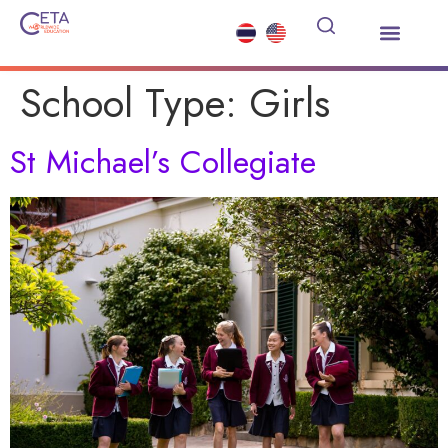
Study Abroad
Summer Courses
Other Services
News and Events
School Type:
Girls
St Michael’s Collegiate