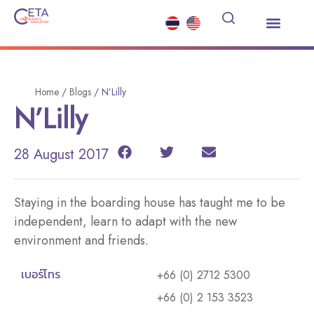
Study Abroad
Summer Courses
Other Services
News and Events
Home
/
Blogs
/
N’Lilly
N’Lilly
28 August 2017
Staying in the boarding house has taught me to be
independent, learn to adapt with the new
environment and friends.
เบอร์โทร
+66 (0) 2712 5300
+66 (0) 2 153 3523